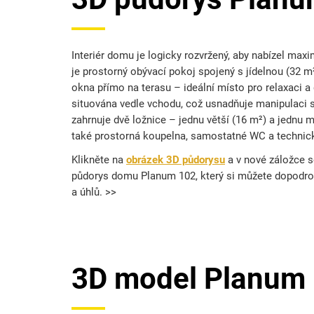
Interiér domu je logicky rozvržený, aby nabízel max
je prostorný obývací pokoj spojený s jídelnou (32 
okna přímo na terasu – ideální místo pro relaxaci a 
situována vedle vchodu, což usnadňuje manipulaci
zahrnuje dvě ložnice – jednu větší (16 m²) a jednu m
také prostorná koupelna, samostatné WC a technic
Klikněte na
obrázek 3D půdorysu
a v nové záložce s
půdorys domu Planum 102, který si můžete dopodro
a úhlů. >>
3D model Planum