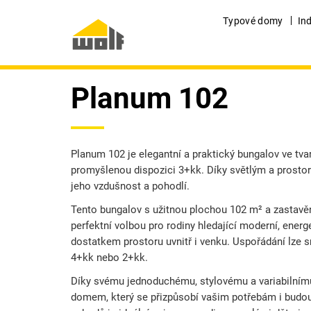
Typové domy
In
Planum 102
Planum 102 je elegantní a praktický bungalov ve tvar
promyšlenou dispozici 3+kk. Díky světlým a prosto
jeho vzdušnost a pohodlí.
Tento bungalov s užitnou plochou 102 m² a zastavě
perfektní volbou pro rodiny hledající moderní, energ
dostatkem prostoru uvnitř i venku.
Uspořádání lze s
4+kk nebo 2+kk.
Díky svému jednoduchému, stylovému a variabilním
domem, který se přizpůsobí vašim potřebám i bud