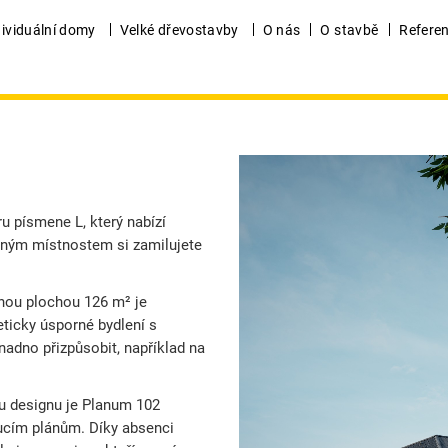
dividuální domy
Velké dřevostavby
O nás
O stavbě
Refere
u písmene L, který nabízí
rným místnostem si zamilujete
nou plochou 126 m² je
eticky úsporné bydlení s
nadno přizpůsobit, například na
u designu je Planum 102
oucím plánům.
Díky absenci