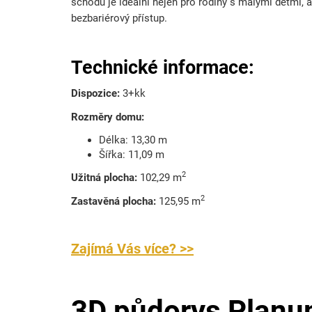
schodů je ideální nejen pro rodiny s malými dětmi, al
bezbariérový přístup.
Technické informace:
Dispozice:
3
+kk
Rozměry domu:
Délka: 13,30 m
Šířka: 11,09 m
2
Užitná plocha:
102,29 m
2
Zastavěná plocha:
125,95 m
Zajímá Vás více? >>
3D půdorys Planu