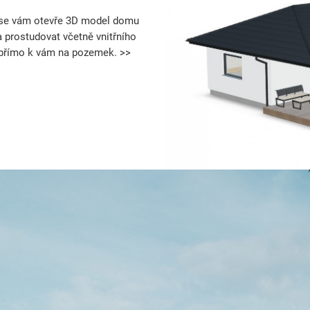
 se vám otevře 3D model domu
 prostudovat včetně vnitřního
 přímo k vám na pozemek. >>
Planum 102 - pohled 1