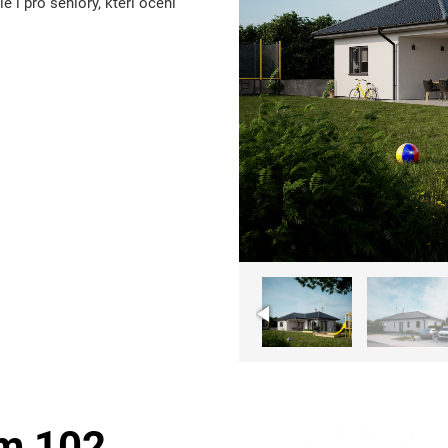
e i pro seniory, kteří ocení
m 102