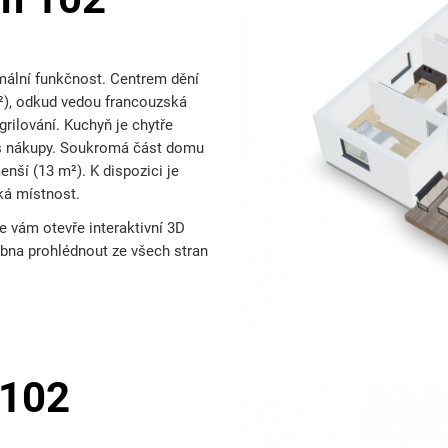
imální funkčnost. Centrem dění
m²), odkud vedou francouzská
grilování. Kuchyň je chytře
 s nákupy. Soukromá část domu
enší (13 m²). K dispozici je
ká místnost.
e vám otevře interaktivní 3D
bna prohlédnout ze všech stran
 102