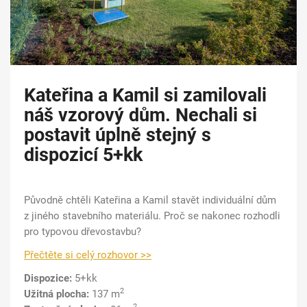
Kateřina a Kamil si zamilovali
náš vzorový dům. Nechali si
postavit úplně stejný s
dispozicí 5+kk
Původně chtěli Kateřina a Kamil stavět individuální dům
z jiného stavebního materiálu. Proč se nakonec rozhodli
pro typovou dřevostavbu?
Přečtěte si celý rozhovor >>
Dispozice:
5+kk
2
Užitná plocha:
137 m
2