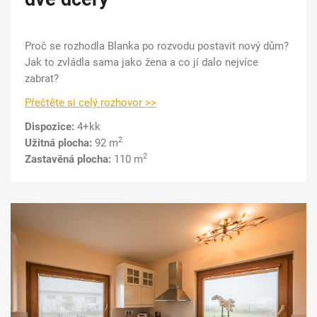
Proč se rozhodla Blanka po rozvodu postavit nový dům?
Jak to zvládla sama jako žena a co jí dalo nejvíce
zabrat?
Přečtěte si celý rozhovor >>
Dispozice:
4+kk
2
Užitná plocha:
92 m
2
Zastavěná plocha:
110 m