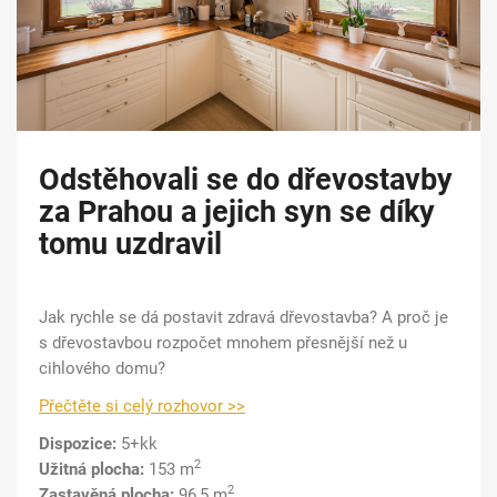
Odstěhovali se do dřevostavby
za Prahou a jejich syn se díky
tomu uzdravil
Jak rychle se dá postavit zdravá dřevostavba? A proč je
s dřevostavbou rozpočet mnohem přesnější než u
cihlového domu?
Přečtěte si celý rozhovor >>
Dispozice:
5+kk
2
Užitná plocha:
153 m
2
Zastavěná plocha:
96,5 m