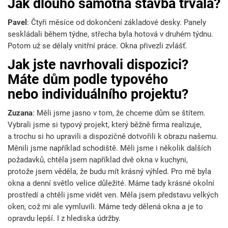
Jak dlouho samotná stavba trvala?
Pavel
: Čtyři měsíce od dokončení základové desky. Panely
1
seskládali během týdne, střecha byla hotová v druhém týdnu.
Potom už se dělaly vnitřní práce. Okna přivezli zvlášť.
Jak jste navrhovali dispozici?
Máte dům podle typového
nebo individuálního projektu?
Zuzana
: Měli jsme jasno v tom, že chceme dům se štítem.
Vybrali jsme si typový projekt, který běžně firma realizuje,
a trochu si ho upravili a dispozičně dotvořili k obrazu našemu.
Měnili jsme například schodiště. Měli jsme i několik dalších
požadavků, chtěla jsem například dvě okna v kuchyni,
protože jsem věděla, že budu mít krásný výhled. Pro mě byla
okna a denní světlo velice důležité. Máme tady krásné okolní
prostředí a chtěli jsme vidět ven. Měla jsem představu velkých
oken, což mi ale vymluvili. Máme tedy dělená okna a je to
opravdu lepší. I z hlediska údržby.