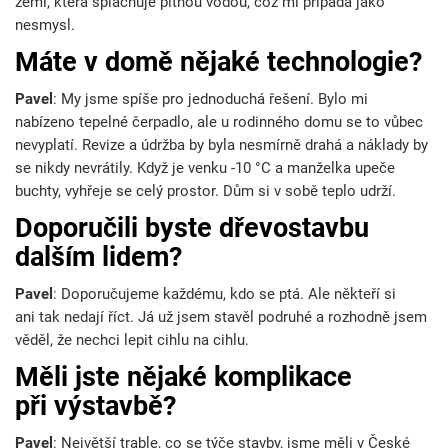
zemí, která splachuje pitnou vodou, což mi připadá jako
nesmysl.
Máte v domě nějaké technologie?
Pavel
: My jsme spíše pro jednoduchá řešení. Bylo mi
nabízeno
tepelné čerpadlo, ale u rodinného domu se to vůbec
nevyplatí. Revize a údržba by byla nesmírně drahá a náklady by
se nikdy nevrátily. Když je venku -10 °C a manželka upeče
buchty, vyhřeje se celý prostor. Dům si v sobě teplo udrží.
Doporučili byste dřevostavbu
dalším lidem?
Pavel
: Doporučujeme každému, kdo se ptá. Ale někteří si
ani tak nedají říct. Já už jsem stavěl podruhé a rozhodně jsem
věděl, že nechci lepit cihlu na cihlu.
Měli jste nějaké komplikace
při výstavbě?
Pavel
: Největší trable, co se týče stavby, jsme měli v České