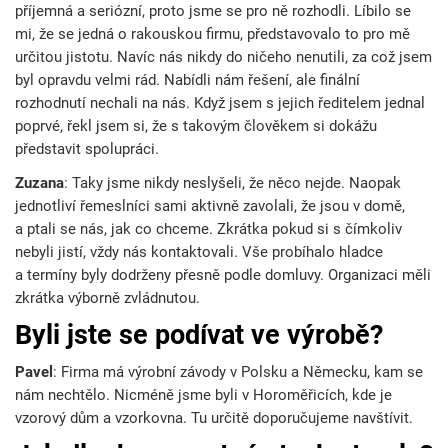
příjemná a seriózní, proto jsme se pro ně rozhodli. Líbilo se
mi, že se jedná o rakouskou firmu, představovalo to pro mě
určitou jistotu. Navíc nás nikdy do ničeho nenutili, za což jsem
byl opravdu velmi rád. Nabídli nám řešení, ale finální
rozhodnutí nechali na nás. Když jsem s jejich ředitelem jednal
poprvé, řekl jsem si, že s takovým člověkem si dokážu
představit spolupráci.
Zuzana
: Taky jsme nikdy neslyšeli, že něco nejde. Naopak
jednotliví řemeslníci sami aktivně zavolali, že jsou v domě,
a ptali se nás, jak co chceme. Zkrátka pokud si s čímkoliv
nebyli jistí, vždy nás kontaktovali. Vše probíhalo hladce
a termíny byly dodrženy přesně podle domluvy. Organizaci měli
zkrátka výborně zvládnutou.
Byli jste se podívat ve výrobě?
Pavel
: Firma má výrobní závody v Polsku a Německu, kam se
nám nechtělo. Nicméně jsme byli v Horoměřicích, kde je
vzorový dům a vzorkovna. Tu určitě doporučujeme navštívit.