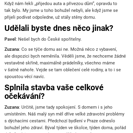
Když nám řekli „přijedou auta a přivezou dům“, opravdu to
tak bylo. My jsme u toho bohužel nebyli, ale když jsme se
přijeli podívat odpoledne, už stály stěny domu.
Udělali byste dnes něco jinak?
Pavel
: Nešel bych do České spořitelny.
Zuzana
: Co se týče domu asi ne. Možná něco z vybavení,
ale dispozici bych neměnila. Věděli jsme, že nechceme žádné
vestavěné skříně, maximálně prádelníky, všechno máme
v šatně nahoře. Vejde se tam oblečení celé rodiny, a to i se
spoustou věcí navíc.
Splnila stavba vaše celkové
očekávání?
Zuzana
: Určitě, jsme tady spokojení. S domem i s jeho
umístěním. Náš malý syn měl dříve velké zdravotní problémy
s dýchacími cestami. Předchozí bydlení v Praze odneslo
bohužel jeho zdraví. Býval týden ve školce, týden doma, pořád