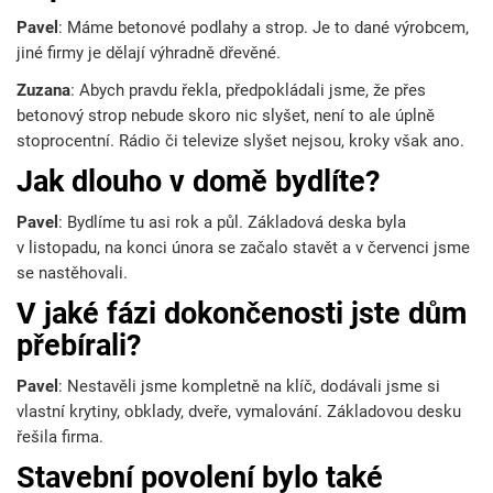
Pavel
: Máme betonové podlahy a strop. Je to dané výrobcem,
jiné firmy je dělají výhradně dřevěné.
Zuzana
: Abych pravdu řekla, předpokládali jsme, že přes
betonový strop nebude skoro nic slyšet, není to ale úplně
stoprocentní. Rádio či televize slyšet nejsou, kroky však ano.
Jak dlouho v domě bydlíte?
Pavel
: Bydlíme tu asi rok a půl. Základová deska byla
v listopadu, na konci února se začalo stavět a v červenci jsme
se nastěhovali.
V jaké fázi dokončenosti jste dům
přebírali?
Pavel
: Nestavěli jsme kompletně na klíč, dodávali jsme si
vlastní krytiny, obklady, dveře, vymalování. Základovou desku
řešila firma.
Stavební povolení bylo také