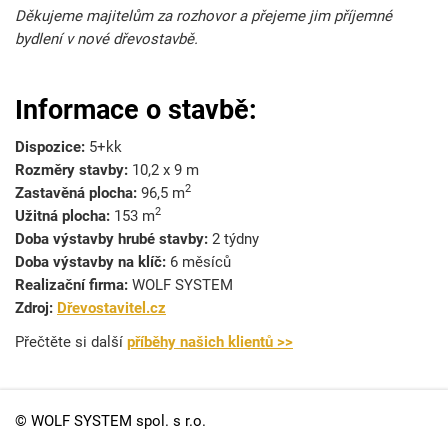
Děkujeme majitelům za rozhovor a přejeme jim příjemné
bydlení v nové dřevostavbě.
Informace o stavbě:
Dispozice:
5+kk
Rozměry stavby:
10,2 x 9 m
2
Zastavěná plocha:
96,5
m
2
Užitná plocha:
153
m
Doba výstavby hrubé stavby:
2 týdny
Doba výstavby na klíč:
6 měsíců
Realizační firma:
WOLF SYSTEM
Zdroj:
Dřevostavitel.cz
Přečtěte si další
příběhy našich klientů >>
© WOLF SYSTEM spol. s r.o.