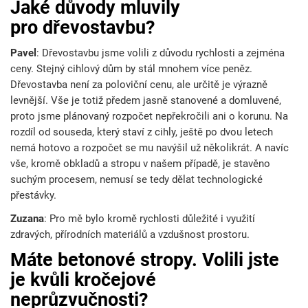
Jaké důvody mluvily
pro dřevostavbu?
Pavel
: Dřevostavbu jsme volili z důvodu rychlosti a zejména
ceny. Stejný cihlový dům by stál mnohem více peněz.
Dřevostavba není za poloviční cenu, ale určitě je výrazně
levnější. Vše je totiž předem jasně stanovené a domluvené,
proto jsme plánovaný rozpočet nepřekročili ani o korunu. Na
rozdíl od souseda, který staví z cihly, ještě po dvou letech
nemá hotovo a rozpočet se mu navýšil už několikrát. A navíc
vše, kromě obkladů a stropu v našem případě, je stavěno
suchým procesem, nemusí se tedy dělat technologické
přestávky.
Zuzana
: Pro mě bylo kromě rychlosti důležité i využití
zdravých, přírodních materiálů a vzdušnost prostoru.
Máte betonové stropy. Volili jste
je kvůli kročejové
neprůzvučnosti?