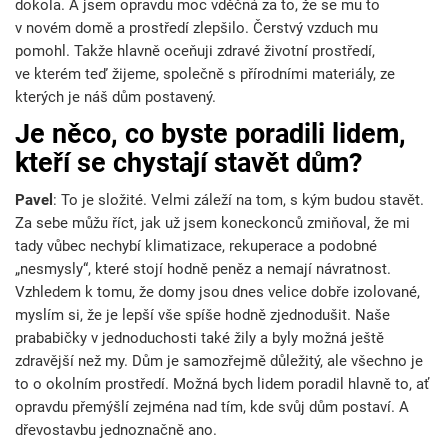
dokola. A jsem opravdu moc vděčná za to, že se mu to
v novém domě a prostředí zlepšilo. Čerstvý vzduch mu
pomohl. Takže hlavně oceňuji zdravé životní prostředí,
ve kterém teď žijeme, společně s přírodními materiály, ze
kterých je náš dům postavený.
Je něco, co byste poradili lidem,
kteří se chystají stavět dům?
Pavel
: To je složité. Velmi záleží na tom, s kým budou stavět.
Za sebe můžu říct, jak už jsem koneckonců zmiňoval, že mi
tady vůbec nechybí klimatizace, rekuperace a podobné
„nesmysly“, které stojí hodně peněz a nemají návratnost.
Vzhledem k tomu, že domy jsou dnes velice dobře izolované,
myslím si, že je lepší vše spíše hodně zjednodušit. Naše
prababičky v jednoduchosti také žily a byly možná ještě
zdravější než my. Dům je samozřejmě důležitý, ale všechno je
to o okolním prostředí. Možná bych lidem poradil hlavně to, ať
opravdu přemýšlí zejména nad tím, kde svůj dům postaví. A
dřevostavbu jednoznačně ano.