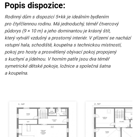
Popis dispozice:
Rodinný dům s dispozicí 5+kk je ideálním bydlením
pro čtyřčlennou rodinu. Má jednoduchý, téměř čtvercový
půdorys (9 × 10 m) a jeho dominantou je krásný štít,
který vytváří vzdušný a prostorný interiér. V přízemí se nachází
vstupní hala, schodiště, koupelna s technickou místností,
pokoj pro hosty a prosvětlený obývací pokoj propojený
s kuchyní a jídelnou. V horním patře jsou dva téměř
symetrické dětské pokoje, ložnice a společná šatna
a koupelna.