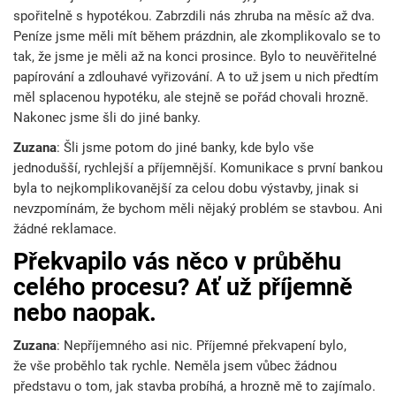
spořitelně s hypotékou. Zabrzdili nás zhruba na měsíc až dva.
Peníze jsme měli mít během prázdnin, ale zkomplikovalo se to
tak, že jsme je měli až na konci prosince. Bylo to neuvěřitelné
papírování a zdlouhavé vyřizování. A to už jsem u nich předtím
měl splacenou hypotéku, ale stejně se pořád chovali hrozně.
Nakonec jsme šli do jiné banky.
Zuzana
: Šli jsme potom do jiné banky, kde bylo vše
jednodušší, rychlejší a příjemnější. Komunikace s první bankou
byla to nejkomplikovanější za celou dobu výstavby, jinak si
nevzpomínám, že bychom měli nějaký problém se stavbou. Ani
žádné reklamace.
Překvapilo vás něco v průběhu
celého procesu? Ať už příjemně
nebo naopak.
Zuzana
: Nepříjemného asi nic. Příjemné překvapení bylo,
že vše proběhlo tak rychle. Neměla jsem vůbec žádnou
představu o tom, jak stavba probíhá, a hrozně mě to zajímalo.