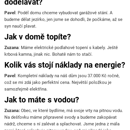
dodělávat?
Pavel
: Podél domu chceme vybudovat garážové stání. A
budeme dělat jezírko, jen jsme se dohodli, že počkáme, až se
syn naučí plavat.
Jak v domě topíte?
Zuzana
: Máme elektrické podlahové topení s kabely. Ještě
krbová kamna, jinak nic. Bohatě nám to stačí.
Kolik vás stojí náklady na energie?
Pavel
: Kompletní náklady na náš dům jsou 37.000 Kč ročně,
což se mi zdá jako perfektní cena. Největší položkou je
samozřejmě elektřina.
Jak to máte s vodou?
Zuzana:
Obec, ve které bydlíme, má svoje vrty na pitnou vodu.
Na dešťovku máme připravené svody a budeme zakopávat
nádrž, chceme s ní zalévat a splachovat. Jsme jedna z mála