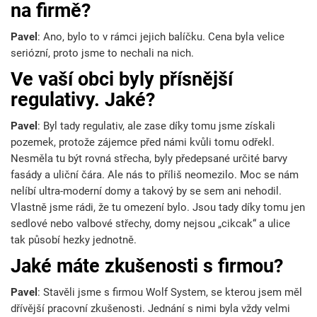
na firmě?
Pavel
: Ano, bylo to v rámci jejich balíčku. Cena byla velice
seriózní, proto jsme to nechali na nich.
Ve vaší obci byly přísnější
regulativy. Jaké?
Pavel
: Byl tady regulativ, ale zase díky tomu jsme získali
pozemek, protože zájemce před námi kvůli tomu odřekl.
Nesměla tu být rovná střecha, byly předepsané určité barvy
fasády a uliční čára. Ale nás to příliš neomezilo. Moc se nám
nelíbí ultra-moderní domy a takový by se sem ani nehodil.
Vlastně jsme rádi, že tu omezení bylo. Jsou tady díky tomu jen
sedlové nebo valbové střechy, domy nejsou „cikcak“ a ulice
tak působí hezky jednotně.
Jaké máte zkušenosti s firmou?
Pavel
: Stavěli jsme s firmou Wolf System, se kterou jsem měl
dřívější pracovní zkušenosti. Jednání s nimi byla vždy velmi