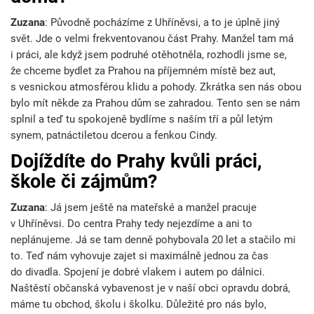
Zuzana
: Původně pocházíme z Uhříněvsi, a to je úplně jiný
svět. Jde o velmi frekventovanou část Prahy. Manžel tam má
i práci, ale když jsem podruhé otěhotněla, rozhodli jsme se,
že chceme bydlet za Prahou na příjemném místě bez aut,
s vesnickou atmosférou klidu a pohody. Zkrátka sen nás obou
bylo mít někde za Prahou dům se zahradou. Tento sen se nám
splnil a teď tu spokojeně bydlíme s naším tří a půl letým
synem, patnáctiletou dcerou a fenkou Cindy.
Dojíždíte do Prahy kvůli práci,
škole či zájmům?
Zuzana
: Já jsem ještě na mateřské a manžel pracuje
v Uhříněvsi. Do centra Prahy tedy nejezdíme a ani to
neplánujeme. Já se tam denně pohybovala 20 let a stačilo mi
to. Teď nám vyhovuje zajet si maximálně jednou za čas
do divadla. Spojení je dobré vlakem i autem po dálnici.
Naštěstí občanská vybavenost je v naší obci opravdu dobrá,
máme tu obchod, školu i školku. Důležité pro nás bylo,