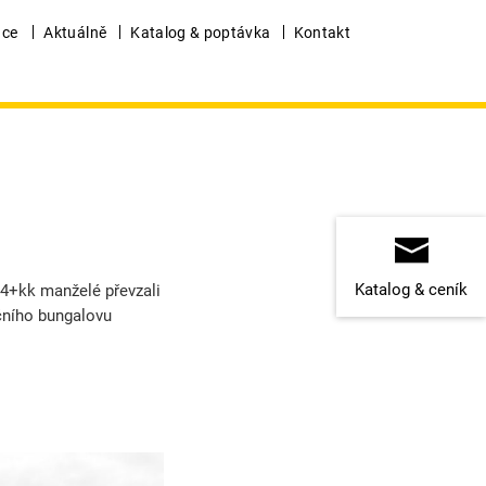
nce
Aktuálně
Katalog & poptávka
Kontakt
Katalog & ceník
 4+kk manželé převzali
čního bungalovu