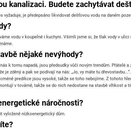
u kanalizaci. Budete zachytávat deš
nes vyžaduje, je předepsáno likvidovat dešťovou vodu na daném poz
ody?
me vodu v koupelně i kuchyni. Všimli jsme si, že tlak vody v ulici 
oznáme.
stavbě nějaké nevýhody?
o nás k tomu napadá, jsou předsudky vůči novým trendům. Přátelé a
že je zděný a pak se podívají na nás: „Jo, vy máte tu dřevostavbu...“
nicméně predikce jsou vysoké, takže se toho nebojíme. Z tohoto hle
e montují v továrně, takže se do nich nedostane na stavbě vlhkost a t
energetické náročnosti?
vit vyloženě nízkoenergetický dům.
íte?