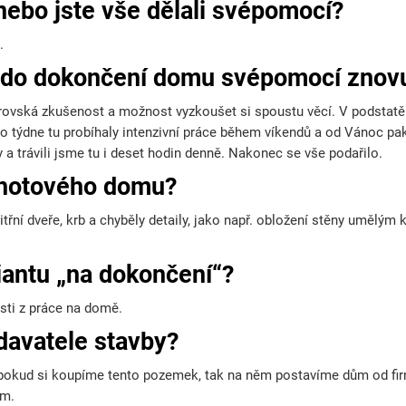
nebo jste vše dělali svépomocí?
.
te do dokončení domu svépomocí znov
brovská zkušenost a možnost vyzkoušet si spoustu věcí. V podstatě 
 týdne tu probíhaly intenzivní práce během víkendů a od Vánoc pak
 a trávili jsme tu i deset hodin denně. Nakonec se vše podařilo.
ž hotového domu?
nitřní dveře, krb a chyběly detaily, jako např. obložení stěny umělý
riantu „na dokončení“?
osti z práce na domě.
odavatele stavby?
 pokud si koupíme tento pozemek, tak na něm postavíme dům od fi
em.