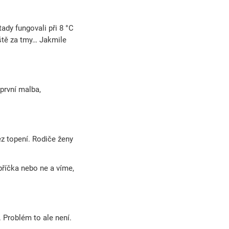
ady fungovali při 8 °C
eště za tmy… Jakmile
 první malba,
ez topení. Rodiče ženy
příčka nebo ne a víme,
 Problém to ale není.