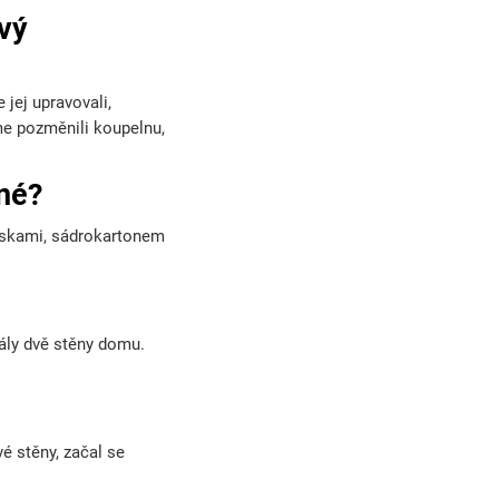
ový
jej upravovali,
me pozměnili koupelnu,
ené?
eskami, sádrokartonem
stály dvě stěny domu.
é stěny, začal se