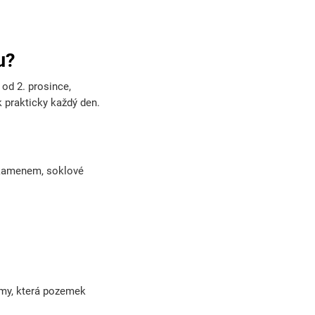
u?
od 2. prosince,
 prakticky každý den.
m kamenem, soklové
rmy, která pozemek