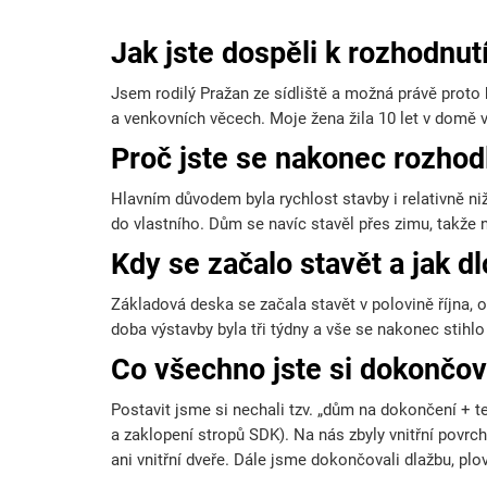
Jak jste dospěli k rozhodnut
Jsem rodilý Pražan ze sídliště a možná právě proto
a venkovních věcech. Moje žena žila 10 let v domě ve
Proč jste se nakonec rozhod
Hlavním důvodem byla rychlost stavby i relativně nižš
do vlastního. Dům se navíc stavěl přes zimu, takže 
Kdy se začalo stavět a jak d
Základová deska se začala stavět v polovině října,
doba výstavby byla tři týdny a vše se nakonec stihl
Co všechno jste si dokončov
Postavit jsme si nechali tzv. „dům na dokončení + te
a zaklopení stropů SDK). Na nás zbyly vnitřní povrc
ani vnitřní dveře. Dále jsme dokončovali dlažbu, plo