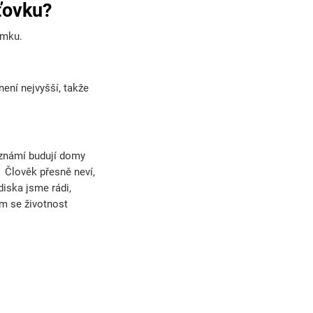
ťovku?
emku.
není nejvyšší, takže
 známí budují domy
. Člověk přesně neví,
diska jsme rádi,
ím se životnost