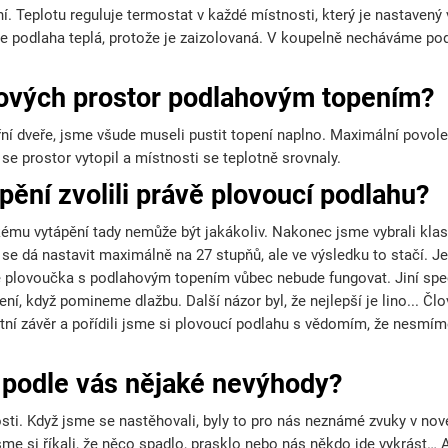
 Teplotu reguluje termostat v každé místnosti, který je nastavený v
 je podlaha teplá, protože je zaizolovaná. V koupelně necháváme po
kových prostor podlahovým topením?
třní dveře, jsme všude museli pustit topení naplno. Maximální pov
 se prostor vytopil a místnosti se teplotně srovnaly.
pění zvolili právě plovoucí podlahu?
ckému vytápění tady nemůže být jakákoliv. Nakonec jsme vybrali kla
 se dá nastavit maximálně na 27 stupňů, ale ve výsledku to stačí. Je
e plovoučka s podlahovým topením vůbec nebude fungovat. Jiní specia
ení, když pomineme dlažbu. Další názor byl, že nejlepší je lino... Č
stní závěr a pořídili jsme si plovoucí podlahu s vědomím, že nesmím
 podle vás nějaké nevýhody?
sti. Když jsme se nastěhovali, byly to pro nás neznámé zvuky v n
me si říkali, že něco spadlo, prasklo nebo nás někdo jde vykrást… A