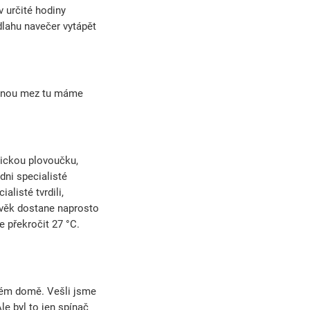
 určité hodiny
dlahu navečer vytápět
olenou mez tu máme
sickou plovoučku,
dni specialisté
listé tvrdili,
lověk dostane naprosto
e překročit 27 °C.
ovém domě. Vešli jsme
le byl to jen spínač