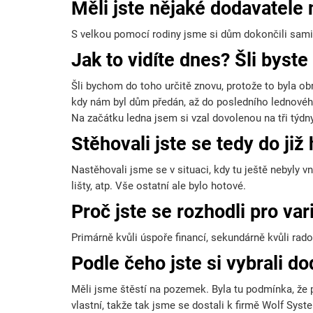
Měli jste nějaké dodavatele 
S velkou pomocí rodiny jsme si dům dokončili sami
Jak to vidíte dnes? Šli bys
Šli bychom do toho určitě znovu, protože to byla o
kdy nám byl dům předán, až do posledního lednového
Na začátku ledna jsem si vzal dovolenou na tři týdny
Stěhovali jste se tedy do ji
Nastěhovali jsme se v situaci, kdy tu ještě nebyly v
lišty, atp. Vše ostatní ale bylo hotové.
Proč jste se rozhodli pro va
Primárně kvůli úspoře financí, sekundárně kvůli rad
Podle čeho jste si vybrali d
Měli jsme štěstí na pozemek. Byla tu podmínka, že
vlastní, takže tak jsme se dostali k firmě Wolf Syst