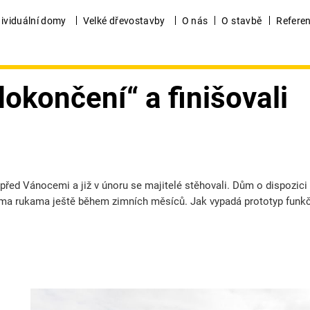
dividuální domy
Velké dřevostavby
O nás
O stavbě
Refere
dokončení“
a finišovali
před Vánocemi a již v únoru se majitelé stěhovali. Dům o dispozici
tníma rukama ještě během zimních měsíců. Jak vypadá prototyp funk