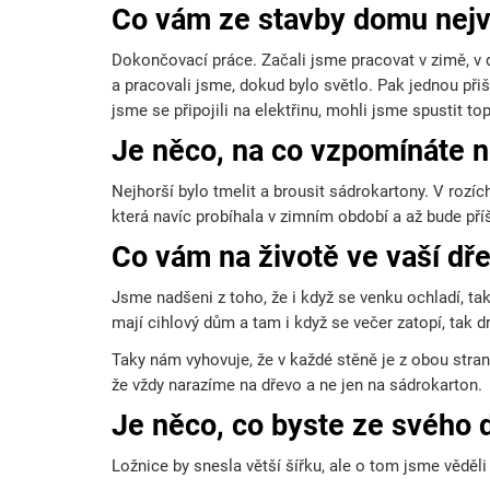
Co vám ze stavby domu nejv
Dokončovací práce. Začali jsme pracovat v zimě, v do
a pracovali jsme, dokud bylo světlo. Pak jednou přiš
jsme se připojili na elektřinu, mohli jsme spustit top
Je něco, na co vzpomínáte n
Nejhorší bylo tmelit a brousit sádrokartony. V rozíc
která navíc probíhala v zimním období a až bude příš
Co vám na životě ve vaší dř
Jsme nadšeni z toho, že i když se venku ochladí, tak
mají cihlový dům a tam i když se večer zatopí, tak dr
Taky nám vyhovuje, že v každé stěně je z obou stran 
že vždy narazíme na dřevo a ne jen na sádrokarton.
Je něco, co byste ze svého 
Ložnice by snesla větší šířku, ale o tom jsme věděl