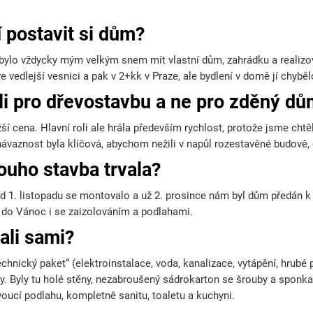
í postavit si dům?
 bylo vždycky mým velkým snem mít vlastní dům, zahrádku a realizov
 vedlejší vesnici a pak v 2+kk v Praze, ale bydlení v domě jí chyběl
li pro dřevostavbu a ne pro zděný d
í cena. Hlavní roli ale hrála především rychlost, protože jsme chtěl
návaznost byla klíčová, abychom nežili v napůl rozestavěné budově, 
louho stavba trvala?
 od 1. listopadu se montovalo a už 2. prosince nám byl dům předán 
o do Vánoc i se zaizolováním a podlahami.
ali sami?
chnický paket“ (elektroinstalace, voda, kanalizace, vytápění, hrubé 
hy. Byly tu holé stěny, nezabroušený sádrokarton se šrouby a sponka
voucí podlahu, kompletně sanitu, toaletu a kuchyni.