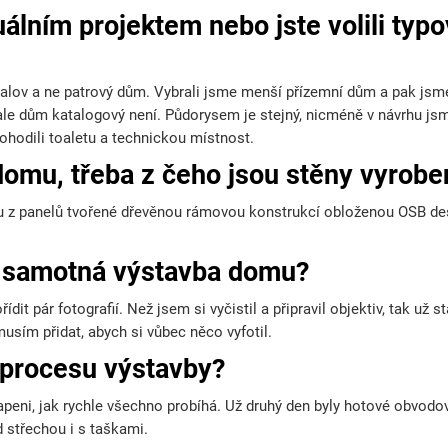
álním projektem nebo jste volili typ
alov
a ne patrový dům. Vybrali jsme menší přízemní dům a pak jsme 
ale dům katalogový není. Půdorysem je stejný, nicméně v návrhu js
ohodili toaletu a technickou místnost.
 domu, třeba z čeho jsou stěny vyrob
sou z panelů tvořené dřevěnou rámovou konstrukcí obloženou OSB d
la samotná výstavba domu?
dit pár fotografií. Než jsem si vyčistil a připravil objektiv, tak už 
 musím přidat, abych si vůbec něco vyfotil.
 procesu výstavby?
peni, jak rychle všechno probíhá. Už druhý den byly hotové obvodov
 střechou i s taškami.