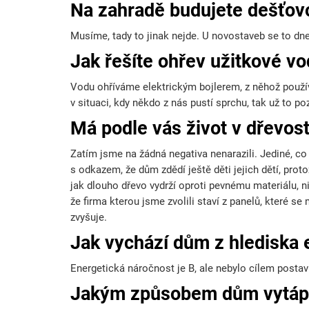
Na zahradě budujete dešťovo
Musíme, tady to jinak nejde. U novostaveb se to d
Jak řešíte ohřev užitkové v
Vodu ohříváme elektrickým bojlerem, z něhož používá
v situaci, kdy někdo z nás pustí sprchu, tak už to p
Má podle vás život v dřevo
Zatím jsme na žádná negativa nenarazili. Jediné, c
s odkazem, že dům zdědí ještě děti jejich dětí, proto
jak dlouho dřevo vydrží oproti pevnému materiálu, 
že firma kterou jsme zvolili staví z panelů, které s
zvyšuje.
Jak vychází dům z hlediska 
Energetická náročnost je B, ale nebylo cílem posta
Jakým způsobem dům vytáp