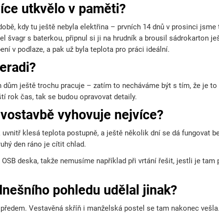
íce utkvělo v paměti?
bě, kdy tu ještě nebyla elektřina – prvních 14 dnů v prosinci jsme t
el švagr s baterkou, připnul si ji na hrudník a brousil sádrokarton j
ení v podlaze, a pak už byla teplota pro práci ideální.
eradi?
1
h dům ještě trochu pracuje – zatím to necháváme být s tím, že je to
tí rok čas, tak se budou opravovat detaily.
evostavbě vyhovuje nejvíce?
 uvnitř klesá teplota postupně, a ještě několik dní se dá fungovat b
uhý den ráno je cítit chlad.
OSB deska, takže nemusíme například při vrtání řešit, jestli je tam 
dnešního pohledu udělal jinak?
i předem. Vestavěná skříň i manželská postel se tam nakonec vešla.