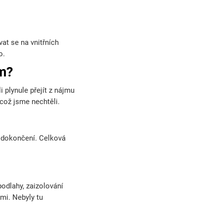
at se na vnitřních
o.
ům?
i plynule přejít z nájmu
což jsme nechtěli.
k dokončení. Celková
podlahy, zaizolování
mi. Nebyly tu