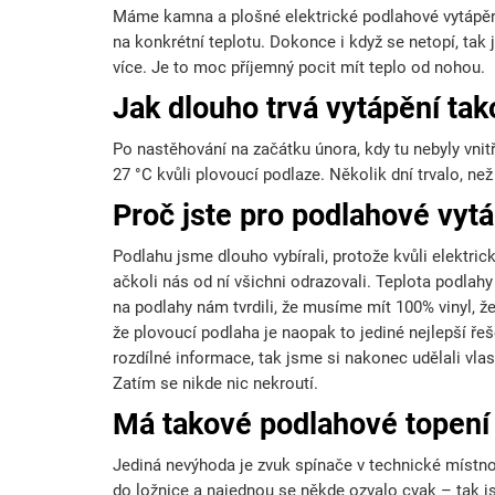
Máme kamna a plošné elektrické podlahové vytápění.
na konkrétní teplotu. Dokonce i když se netopí, tak
více. Je to moc příjemný pocit mít teplo od nohou.
Jak dlouho trvá vytápění ta
Po nastěhování na začátku února, kdy tu nebyly vni
27 °C kvůli plovoucí podlaze. Několik dní trvalo, než
Proč jste pro podlahové vytá
Podlahu jsme dlouho vybírali, protože kvůli elektri
ačkoli nás od ní všichni odrazovali. Teplota podlahy
na podlahy nám tvrdili, že musíme mít 100% vinyl, ž
že plovoucí podlaha je naopak to jediné nejlepší řeš
rozdílné informace, tak jsme si nakonec udělali vla
Zatím se nikde nic nekroutí.
Má takové podlahové topení
Jediná nevýhoda je zvuk spínače v technické místno
do ložnice a najednou se někde ozvalo cvak – tak js