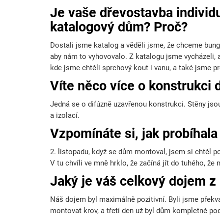
Je vaše dřevostavba individu
katalogový dům? Proč?
Dostali jsme katalog a věděli jsme, že chceme
bung
aby nám to vyhovovalo. Z katalogu jsme vycházeli, 
kde jsme chtěli sprchový kout i vanu,
a také jsme pr
Víte něco více o konstrukci
Jedná se o difúzně uzavřenou konstrukci. Stěny j
a izolací.
Vzpomínáte si, jak probíha
2. listopadu, když se dům montoval, jsem si chtěl poří
V tu chvíli ve mně hrklo, že začíná jít do tuhého, že
Jaký je váš celkový dojem z
Náš dojem byl maximálně pozitivní. Byli jsme překva
montovat krov, a třetí den už byl dům kompletně pod