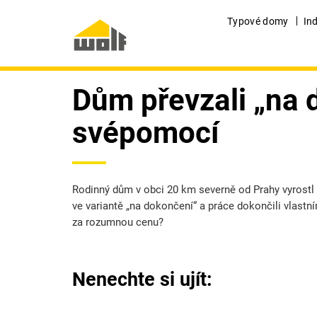
Typové domy
In
Dům převzali „na 
svépomocí
Rodinný dům v obci 20 km severně od Prahy vyrostl 
ve variantě „na dokončení“ a práce dokončili vlas
za rozumnou cenu?
Nenechte si ujít: