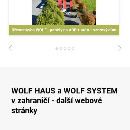
Dřevostavba WOLF - panely na ADB + auto + vzorový dům
1
2
3
4
5
WOLF HAUS a WOLF SYSTEM
v zahraničí - další webové
stránky