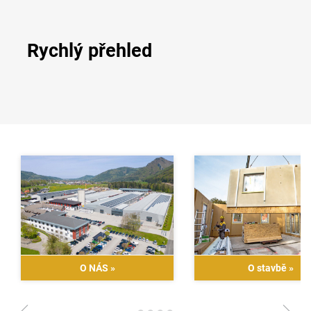
Rychlý přehled
O NÁS
»
O stavbě
»