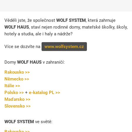
Věděli jste, že společnost
WOLF SYSTEM
, která zahrnuje
WOLF HAUS
, staví nejen rodinné domy, mateřské školky, školy,
hotely a studia, ale i haly a nádrže?
Více se dozvíte na
www.wolfsystem.cz
Domy
WOLF HAUS
v zahraničí:
Rakousko >>
Německo >>
Itálie >>
Polsko >>
+
e-katalog PL >>
Maďarsko >>
Slovensko >>
WOLF SYSTEM
ve světě:
Rakousko >>