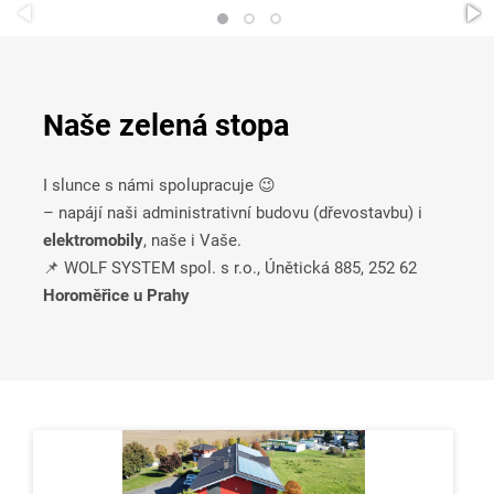
Naše zelená stopa
I slunce s námi spolupracuje 😉
– napájí naši administrativní budovu (dřevostavbu) i
elektromobily
, naše i Vaše.
📌 WOLF SYSTEM spol. s r.o., Únětická 885, 252 62
Horoměřice u Prahy