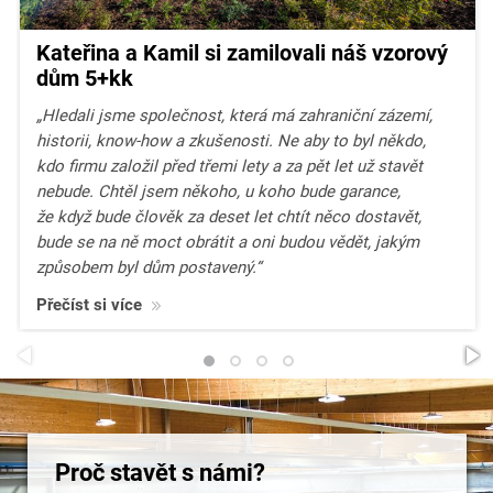
Kateřina a Kamil si zamilovali náš vzorový
dům 5+kk
„Hledali jsme
společnost, která má zahraniční zázemí,
historii, know-how a zkušenosti. Ne aby to byl někdo,
kdo firmu založil před třemi lety a za pět let už stavět
nebude. Chtěl jsem někoho, u koho bude garance,
že když bude člověk za deset let chtít něco dostavět,
bude se na ně moct obrátit a oni budou vědět, jakým
způsobem byl dům postavený.“
Přečíst si více
Proč stavět s námi?