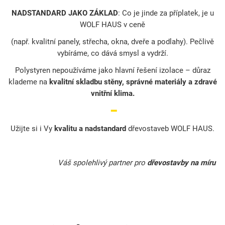
NADSTANDARD JAKO ZÁKLAD
: Co je jinde za příplatek, je u
WOLF HAUS v ceně
(např. kvalitní panely, střecha, okna, dveře a podlahy). Pečlivě
vybíráme, co dává smysl a vydrží.
Polystyren nepoužíváme jako hlavní řešení izolace – důraz
klademe na
kvalitní skladbu stěny, správné materiály a zdravé
vnitřní klima.
━
Užijte si i Vy
kvalitu a nadstandard
dřevostaveb WOLF HAUS.
Váš spole
hlivý partner pro
dřevostavby na míru