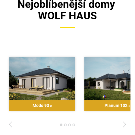
Nejoblíbenější domy
WOLF HAUS
Modo 93
»
Planum 102
»
1
2
3
4