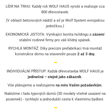
LÍDR NA TRHU: Každý rok WOLF HAUS vyrobí a realizuje cca
800 dřevostaveb.
(V oblasti betonových nádrží a sil je Wolf System evropskou
jedničkou.)
EKONOMICKÁ JISTOTA: Vynikající bonita holdingu a
zázemí
stabilní rodinné firmy pro váš klidný spánek.
RYCHLÁ MONTÁŽ: Díky precizní prefabrikaci trvá montáž
konstrukce domu na staveništi pouze
2 až 3 dny.
━
INDIVIDUÁLNÍ PŘÍSTUP: Každá dřevostavba WOLF HAUS je
jedinečná – stejně jako zákazník
.
Vše plánujeme a realizujeme
na míru Vašim požadavkům
.
Nabízíme i řadu typových domů (3D modely včetně usazení na
pozemek) - rychlejší a jednodušší cesta k vlastnímu bydlení.
━